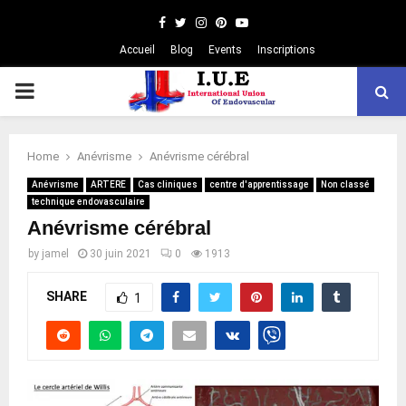
Facebook
Twitter
Instagram
Pinterest
Youtube
Accueil
Blog
Events
Inscriptions
PRIMARY
MENU
Home
Anévrisme
Anévrisme cérébral
Anévrisme
ARTERE
Cas cliniques
centre d'apprentissage
Non classé
technique endovasculaire
Anévrisme cérébral
by
jamel
30 juin 2021
0
1913
SHARE
1