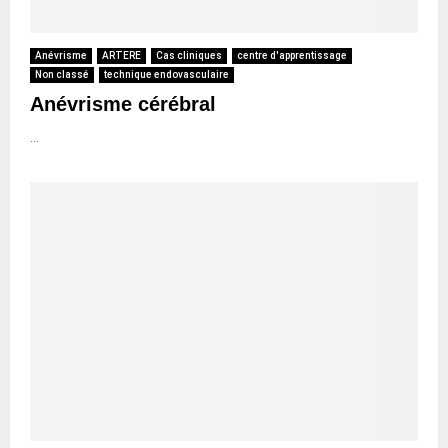
Anévrisme
ARTERE
Cas cliniques
centre d'apprentissage
Non classé
technique endovasculaire
Anévrisme cérébral
...