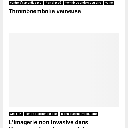
centre d'apprentissage
Non classé
technique endovasculaire
veine
Thromboembolie veineuse
...
ARTERE
centre d'apprentissage
technique endovasculaire
L’imagerie non invasive dans