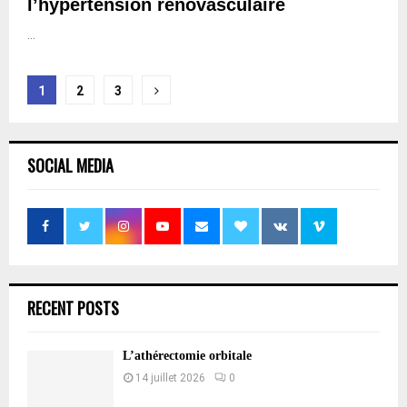
l’hypertension rénovasculaire
...
Pagination
1
2
3
des
publications
SOCIAL MEDIA
RECENT POSTS
L’athérectomie orbitale
14 juillet 2026
0