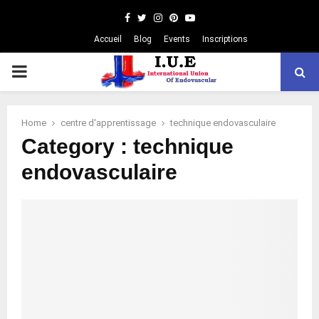
Facebook
Twitter
Instagram
Pinterest
Youtube
Accueil
Blog
Events
Inscriptions
PRIMARY
MENU
Home
centre d'apprentissage
technique endovasculaire
Category : technique
endovasculaire