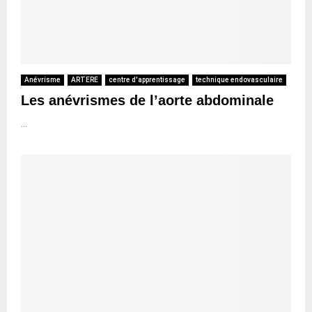
Anévrisme
ARTERE
centre d'apprentissage
technique endovasculaire
Les anévrismes de l’aorte abdominale
...