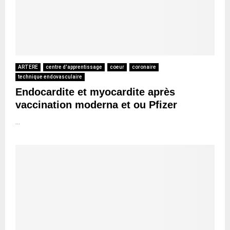
ARTERE
centre d'apprentissage
coeur
coronaire
technique endovasculaire
Endocardite et myocardite après
vaccination moderna et ou Pfizer
...