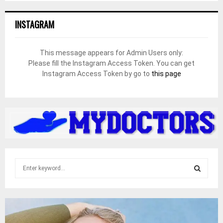
INSTAGRAM
This message appears for Admin Users only:
Please fill the Instagram Access Token. You can get
Instagram Access Token by go to
this page
S
e
a
S
r
c
E
h