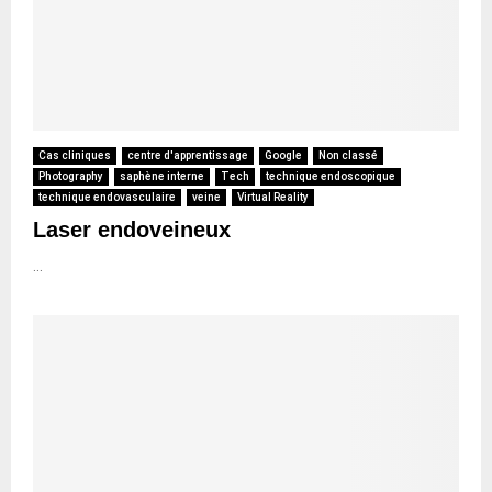
Cas cliniques
centre d'apprentissage
Google
Non classé
Photography
saphène interne
Tech
technique endoscopique
technique endovasculaire
veine
Virtual Reality
Laser endoveineux
...