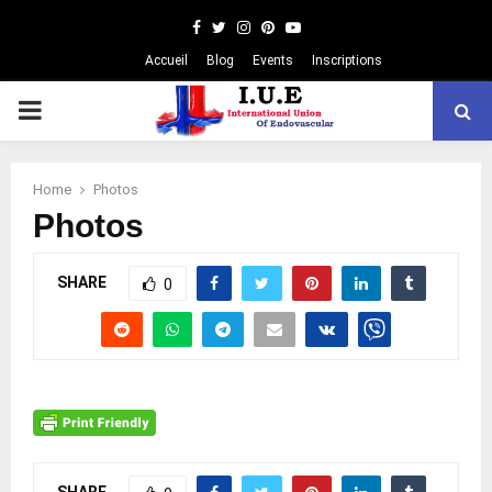
Facebook
Twitter
Instagram
Pinterest
Youtube
Accueil
Blog
Events
Inscriptions
PRIMARY
MENU
Home
Photos
Photos
SHARE
0
SHARE