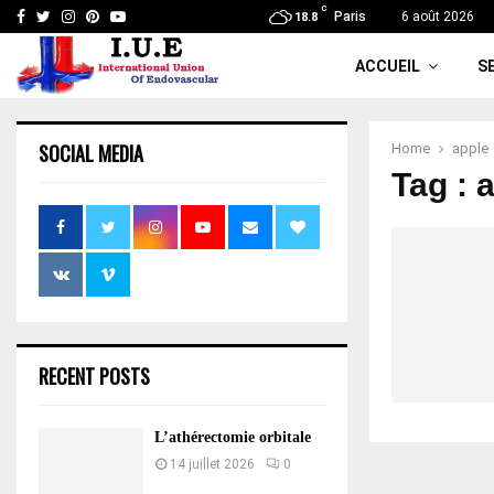
C
Facebook
Twitter
Instagram
Pinterest
Youtube
Paris
6 août 2026
18.8
ACCUEIL
S
SOCIAL MEDIA
Home
apple
Tag : 
RECENT POSTS
L’athérectomie orbitale
14 juillet 2026
0