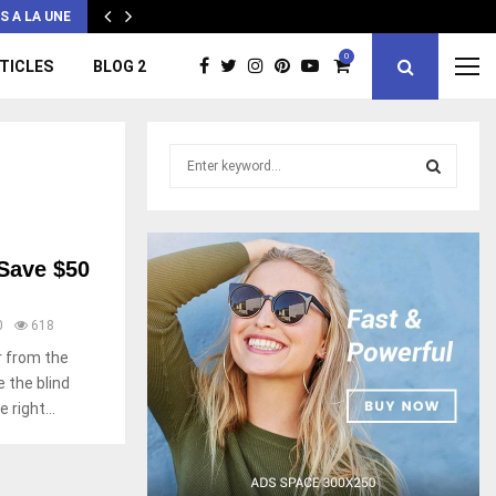
S A LA UNE
0
TICLES
BLOG 2
S
e
a
S
r
c
E
 Save $50
h
f
A
o
0
618
r
R
r from the
:
 the blind
C
right...
H