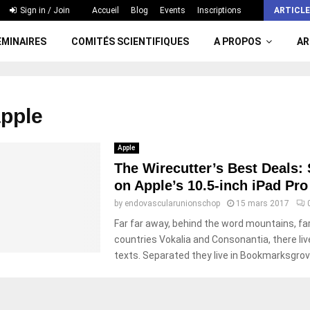
Sign in / Join
Accueil
Blog
Events
Inscriptions
ARTICLE
EMINAIRES
COMITÉS SCIENTIFIQUES
A PROPOS
AR
apple
Apple
The Wirecutter’s Best Deals:
on Apple’s 10.5-inch iPad Pro
by
endovascularunionschop
15 mars 2017
Far far away, behind the word mountains, fa
countries Vokalia and Consonantia, there live
texts. Separated they live in Bookmarksgrove 