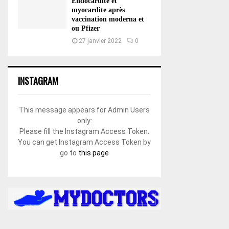
Endocardite et
myocardite après
vaccination moderna et
ou Pfizer
27 janvier 2022
0
INSTAGRAM
This message appears for Admin Users
only:
Please fill the Instagram Access Token.
You can get Instagram Access Token by
go to
this page