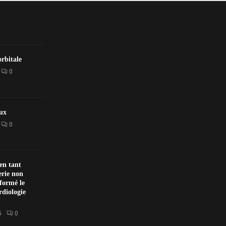
rbitale
0
ux
0
en tant
erie non
sformé le
rdiologie
5
0