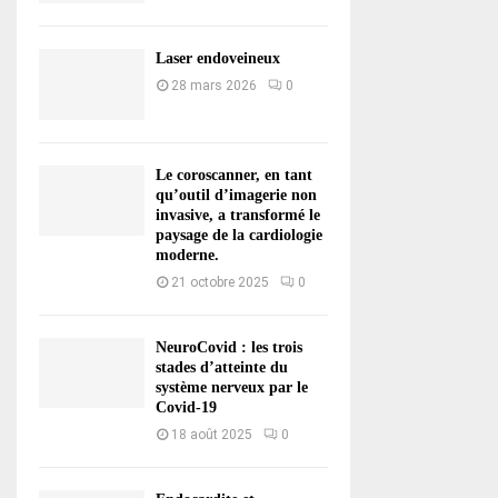
Laser endoveineux
28 mars 2026
0
Le coroscanner, en tant
qu’outil d’imagerie non
invasive, a transformé le
paysage de la cardiologie
moderne.
21 octobre 2025
0
NeuroCovid : les trois
stades d’atteinte du
système nerveux par le
Covid-19
18 août 2025
0