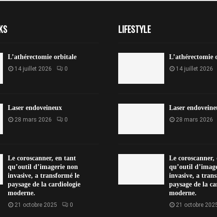
KS
LIFESTYLE
L’athérectomie orbitale
L’athérectomie o
14 juillet 2026
0
14 juillet 2026
Laser endoveineux
Laser endoveine
28 mars 2026
0
28 mars 2026
Le coroscanner, en tant
Le coroscanner, 
qu’outil d’imagerie non
qu’outil d’imag
invasive, a transformé le
invasive, a tran
paysage de la cardiologie
paysage de la ca
moderne.
moderne.
21 octobre 2025
0
21 octobre 202